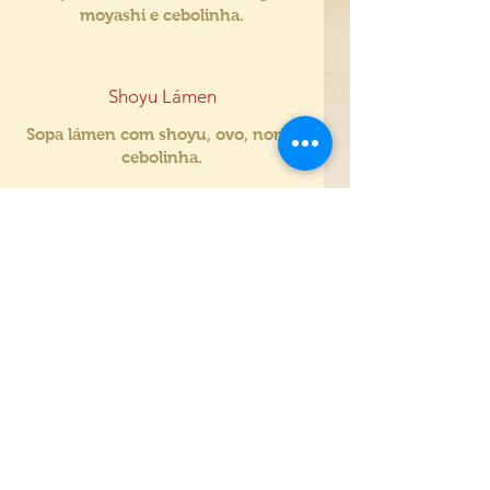
moyashi e cebolinha.
Shoyu Lámen
Sopa lámen com shoyu, ovo, nori e
cebolinha.
Misshoshiru
Missoshiru
Sopinha de soja.
姉妹