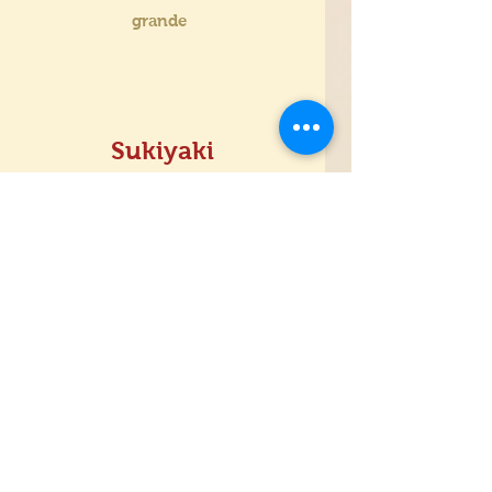
grande
Sukiyaki
Sukiyaki
Carne, verduras, moyashi, brócolis,
tofú, shiitake e kamaboko.
Yakizakana
Yakizakana de Salmão
Salmão grelhado.