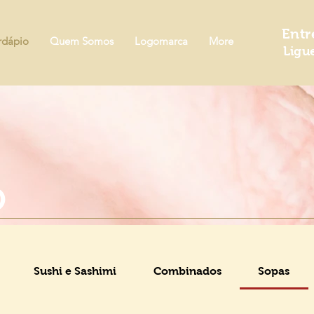
Entr
rdápio
Quem Somos
Logomarca
More
Ligu
O
Sushi e Sashimi
Combinados
Sopas