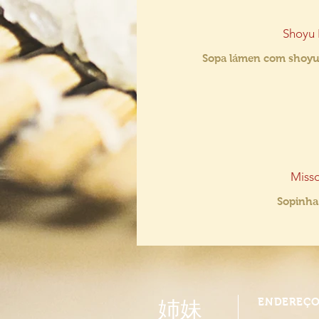
Shoyu
Sopa lámen com shoyu, 
Misso
Sopinha 
ENDEREÇ
姉妹