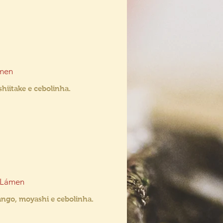
men
hiitake e cebolinha.
 Lámen
ango, moyashi e cebolinha.