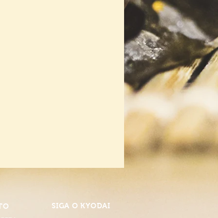
SIGA O KYODAI
TO