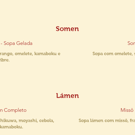
Somen
 - Sopa Gelada
So
frango, omelete, kamaboku e
Sopa com omelete, s
ibre.
Lámen
n Completo
Missô
hikuwa, moyashi, cebola,
Sopa lámen com missô, fr
 kamaboku.