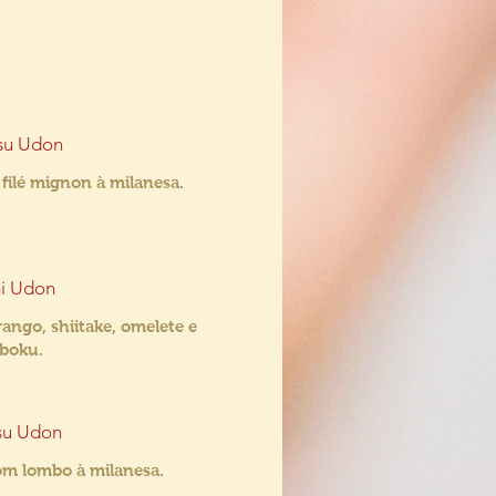
su Udon
filé mignon à milanesa.
mi Udon
ango, shiitake, omelete e
boku.
su Udon
om lombo à milanesa.