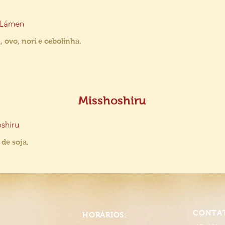
 Lámen
ovo, nori e cebolinha.
Misshoshiru
shiru
de soja.
O
CONTA
HORÁRIOS: