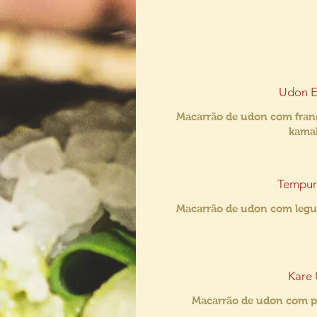
Udon E
Macarrão de udon com frango
kama
Tempur
Macarrão de udon com leg
Kare
Macarrão de udon com pe