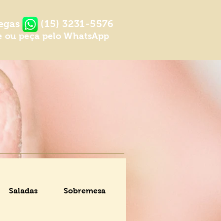
egas
(15) 3231-5576
e ou peça pelo WhatsApp
Saladas
Sobremesa
Bebidas