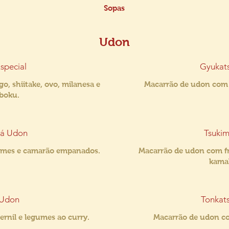
Sopas
Udon
special
Gyukat
, shiitake, ovo, milanesa e
Macarrão de udon com 
boku.
á Udon
Tsuki
umes e camarão empanados.
Macarrão de udon com fr
kama
 Udon
Tonkat
rnil e legumes ao curry.
Macarrão de udon c