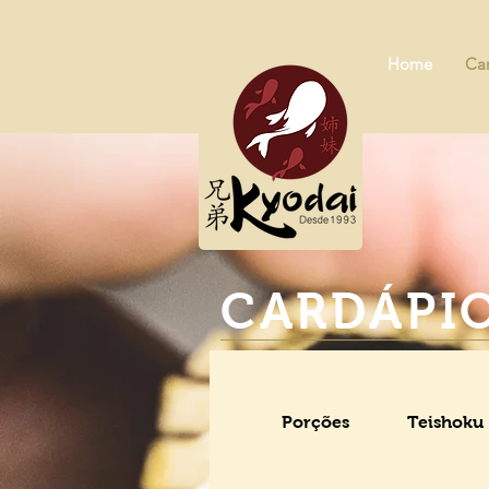
Home
Ca
CARDÁPI
Porções
Teishoku