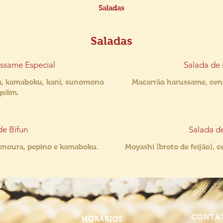
Saladas
Saladas
ssame Especial
Salada de
a, kamaboku, kani, sunomono
Macarrão harussame, cen
gelim.
de Bifun
Salada d
cenoura, pepino e kamaboku.
Moyashi (broto de feijão),
O
CONTA
HORÁRIOS: