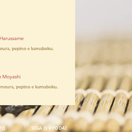
 Harussame
oura, pepino e kamaboku.
e Moyashi
 cenoura, pepino e kamaboku.
SIGA O KYODAI
TO