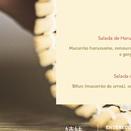
Salada de Haru
Macarrão harussame, cenour
e ger
Salada 
Bifun (macarrão de arroz), 
ENDEREÇ
姉妹