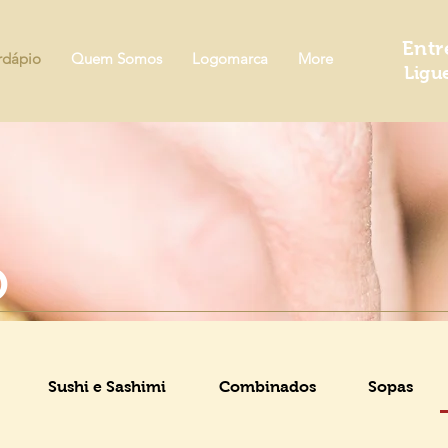
Entr
rdápio
Quem Somos
Logomarca
More
Ligu
O
Sushi e Sashimi
Combinados
Sopas