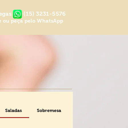
egas
(15) 3231-5576
e ou peça pelo WhatsApp
Saladas
Sobremesa
Bebidas