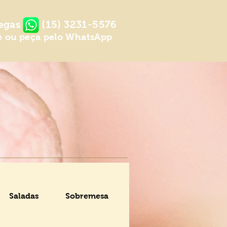
egas
(15) 3231-5576
e ou peça pelo WhatsApp
Saladas
Sobremesa
Bebidas