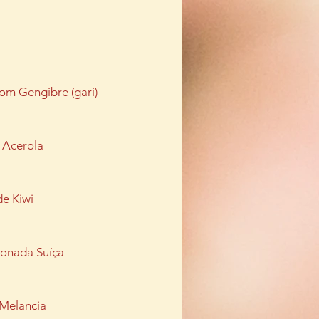
om Gengibre (gari)
 Acerola
de Kiwi
monada Suíça
 Melancia