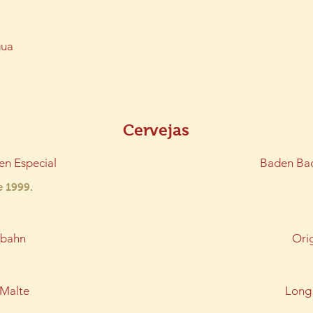
ua
Cervejas
n Especial
Baden Bad
e 1999.
nbahn
Ori
 Malte
Long