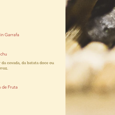
in Garrafa
ochu
r da cevada, da batata doce ou
rroz.
a de Fruta