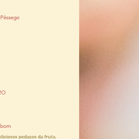
 Pêssego
2O
mbom
liciosos pedaços da fruta.