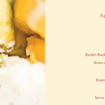
Ág
Baden Bade
Weiss 
Eise
Serra