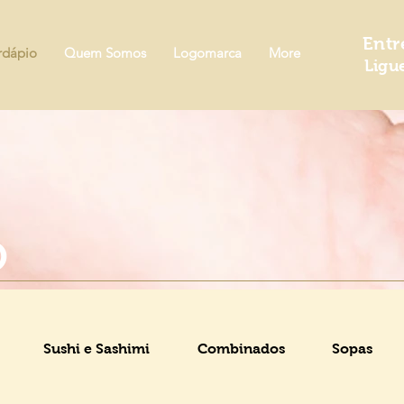
Entr
rdápio
Quem Somos
Logomarca
More
Ligu
O
Sushi e Sashimi
Combinados
Sopas