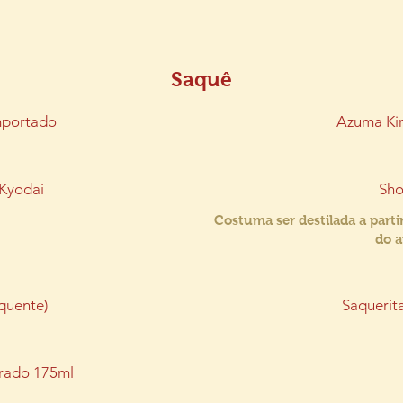
Saquê
mportado
Azuma Kir
Kyodai
Sh
Costuma ser destilada a parti
do a
(quente)
Saquerit
rado 175ml